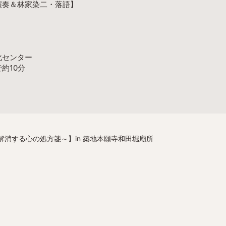
演奏＆林家染二・落語】
化センター
約10分
解消する心の処方箋～】in 築地本願寺和田堀廟所