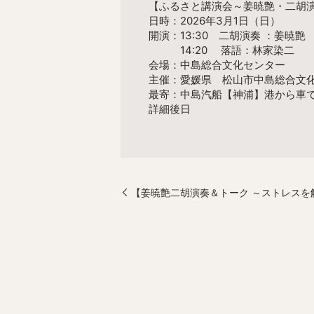
【ふるさと講演会～姜暁艶・二胡
日時：2026年3月1日（日）
開演：13:30 二胡演奏 ：姜暁艶
14:20 落語：林家染二
会場：中島総合文化センター
主催：愛媛県 松山市中島総合文
最寄：中島汽船【神浦】港から車で
詳細後日
【姜暁艶二胡演奏＆トーク ～ストレスを