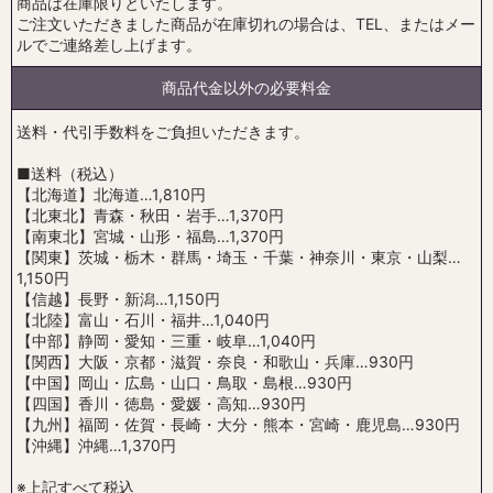
商品は在庫限りといたします。
ご注文いただきました商品が在庫切れの場合は、TEL、またはメー
ルでご連絡差し上げます。
商品代金以外の必要料金
送料・代引手数料をご負担いただきます。
■送料（税込）
【北海道】北海道…1,810円
【北東北】青森・秋田・岩手…1,370円
【南東北】宮城・山形・福島…1,370円
【関東】茨城・栃木・群馬・埼玉・千葉・神奈川・東京・山梨…
1,150円
【信越】長野・新潟…1,150円
【北陸】富山・石川・福井…1,040円
【中部】静岡・愛知・三重・岐阜…1,040円
【関西】大阪・京都・滋賀・奈良・和歌山・兵庫…930円
【中国】岡山・広島・山口・鳥取・島根…930円
【四国】香川・徳島・愛媛・高知…930円
【九州】福岡・佐賀・長崎・大分・熊本・宮崎・鹿児島…930円
【沖縄】沖縄…1,370円
※上記すべて税込