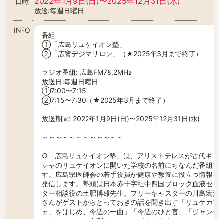
2022年1月9日(日)〜2025年12月31日(水)
日時
放送:毎週日曜日
INFO
番組
①「広島リュケイオン塾」
②「広響デジマサロン」（★2025年3月まで終了）
ラジオ番組: 広島FM78.2MHz
放送日:毎週日曜日
①7:00〜7:15
②7:15〜7:30（★2025年3月まで終了）
放送期間: 2022年1月9日(日)〜2025年12月31日(水)
～～～～～～～～～～～～
○「広島リュケイオン塾」は、アリストテレスが古代ギ
シャのリュケイオンに開いた学校の名前にちなんだ番組
す。広島県医師会の若手役員が健康や教養に役立つ情報
発信します。塾頭は日本赤十字社中四国ブロック血液セ
ター相談役の土肥博雄先生。フリーキャスターの川島宏
さんがゲストからとっておきの話を聞き出す「リュケカ
ェ」をはじめ、今週の一曲」「今週のひと言」「ジャン