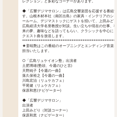
レクション」と多彩なコーナーがあります。
◆「広響デジマサロン」は広島交響楽団を応援する番組
す。山根木材本社（南区出島）の家具・インテリアのシ
ールーム、デジマストックにゲストを招いて、上田みど
広島経済大学名誉教授が対談。生い立ちや現在の仕事、
来の夢、趣味などを語ってもらい、クラシックを中心に
クエスト曲を放送します。
***************************************************
★姜暁艶はこの番組のオープニングとエンディング音楽
担当いたします。
○「広島リュケイオン塾」出演者
土肥博雄(塾頭、今週のひと言)
天野純子【今週の一曲】
落久保裕之【今週の一曲】
川島宏治（リュケカフェ）
平尾健（リュケカフェ）
保原和恵(ナビゲーター)
◆「広響デジマサロン」
出演者
上田みどり（対談コーナー）
保原和恵（ナビゲーター）