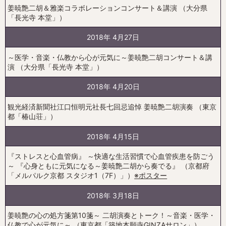
姜暁艶二胡＆雅楽コラボレーションコンサート＆講演 （大分県
「長光寺 本堂」）
2018年 4月27日
～医学・音楽・仏教から心が元気に～姜暁艶二胡コンサート＆講
演 （大分県「長光寺 本堂」）
2018年 4月20日
観光経済新聞社江口恒明元社長七回忌追悼 姜暁艶二胡演奏 （東京
都「椿山荘」）
2018年 4月15日
『ストレスと心血管病』 ～快適な生活習慣で心血管疾患を防ごう
～ 『心身ともに元気になる～姜暁艶二胡から奏でる』 （京都府
「メルパルク京都 スタジオ1（7F）」）
※ポスター
2018年 3月18日
姜暁艶の心の処方箋第10箋～ 二胡演奏とトーク！～音楽・医学・
仏教で心が元気に～ （東京都「築地本願寺GINZAサロン」）