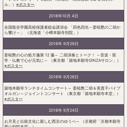
ル」）
※ポスター
2018年10月 4日
全国龍谷学園高校保護者総会講演会 「四色四光～姜暁艶の二胡か
ら響け～」 （北海道「小樽本願寺別院」）
2018年 9月29日
姜暁艶の心の処方箋第 12 箋～ 二胡演奏とトーク！ ～音楽・医
学・仏教で心が元気に～ （東京都「築地本願寺GINZAサロン」）
※ポスター
2018年 9月28日
築地本願寺ランチタイムコンサート～ 姜暁艶二胡＆英貴子パイプ
オルガン～ジョイントコンサート （東京都「築地本願寺本堂」）
※ポスター
2018年 9月24日
お月見と伝統文化に親しむ西京のゆうべ～ （京都府「京都本願寺
西山別院本堂」）