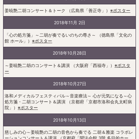
姜暁艶二胡コンサート＆トーク （広島県「善正寺」）
※ポスター
2018年11月 2日
「心の処方箋」～二胡が奏でるいのちの尊さ～ （徳島県「文化の
館 ホール」）
※ポスター
2018年10月28日
～姜暁艶二胡のコンサート＆講演 （大阪府「西福寺」）
※ポスタ
ー
2018年10月27日
洛和メディカルフェスティパル～音楽療法～ 心が元気になる～心
処方箋・二胡コンサート＆講演 （京都府「京都市洛和会丸太町病
院」）
※ポスター
2018年10月13日
慈しみの心～姜暁艶の二胡の音色から奏でる 二胡＆雅楽 コラボレ
ーションコンサート＆講演 （京都府「聞法会館 3階 多目的ホー