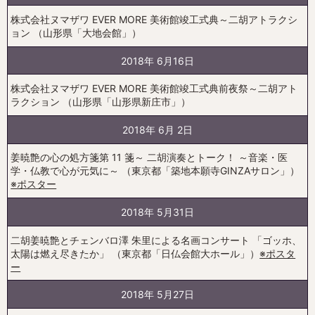
株式会社ヌマザワ EVER MORE 美術館竣工式典～二胡アトラクシ
ョン （山形県「大地会館」）
2018年 6月16日
株式会社ヌマザワ EVER MORE 美術館竣工式典前夜祭～二胡アト
ラクション （山形県「山形県新庄市」）
2018年 6月 2日
姜暁艶の心の処方箋第 11 箋～ 二胡演奏とトーク！ ～音楽・医
学・仏教で心が元気に～ （東京都「築地本願寺GINZAサロン」）
※ポスター
2018年 5月31日
二胡姜暁艶とチェンバロ澤 朱里による名画コンサート 「ゴッホ、
太陽は燃え尽きたか」 （東京都「日仏会館大ホール」）
※ポスタ
ー
2018年 5月27日