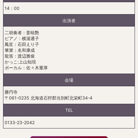
14：00
出演者
二胡奏者：姜暁艶
ピアノ：横湯通子
鳳笙：石田えり子
篳篥：名和康成
龍笛：渡辺雅俊
かっこ:上山知現
ボーカル：佐々木重厚
会場
勝円寺
〒061-0235 北海道石狩郡当別町北栄町34-4
TEL
0133-23-2042