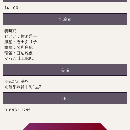
14：00
出演者
姜暁艶
ピアノ：横湯通子
鳳笙：石田えり子
篳篥：名和康成
龍笛：渡辺雅俊
かっこ:上山知現
会場
空知北組法忍
雨竜郡妹背牛町1区7
TEL
016432-2245