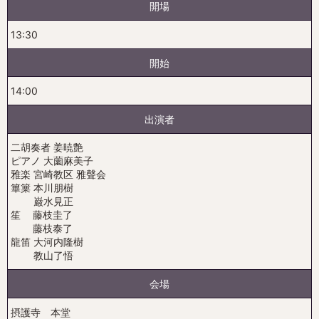
開場
13:30
開始
14:00
出演者
二胡奏者 姜暁艶
ピアノ 大薗麻美子
雅楽 宮崎教区 雅聲会
篳篥 本川朋樹
巌水見正
笙 藤枝圭了
藤枝泰了
龍笛 大河内隆樹
教山了悟
会場
摂護寺 本堂