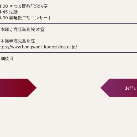
4:00 さつま開教記念法要
4:45 法話
5:30 姜暁艶二胡コンサート
西本願寺鹿児島別院 本堂
西本願寺鹿児島別院
ttps://www.hongwanji-kagoshima.or.jp/
詳細後日
お問