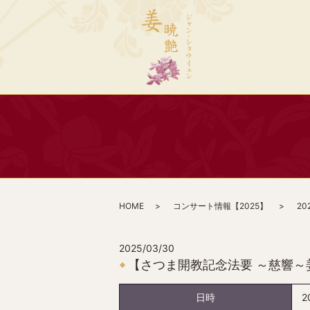
HOME
コンサート情報【2025】
2
2025/03/30
【さつま開教記念法要 ～慈響～
日時
2