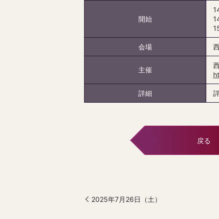
1
開始
1
1
会場
主催
h
詳細
戻る
2025年7月26日（土）