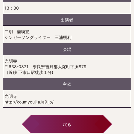
13：30
出演者
二胡 姜暁艶
シンガーソングライター 三浦明利
会場
光明寺
〒638-0821 奈良県吉野郡大淀町下渕879
（近鉄 下市口駅徒歩１分)
主催
光明寺
http://koumyouji.a.la9.jp/
戻る