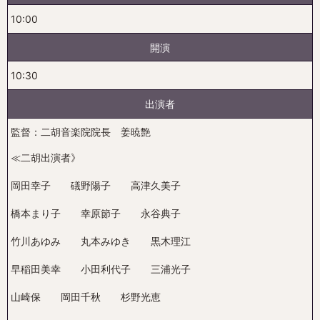
10:00
開演
10:30
出演者
監督：二胡音楽院院長 姜暁艶
≪二胡出演者》
岡田幸子 礒野陽子 高津久美子
橋本まり子 幸原節子 永谷典子
竹川あゆみ 丸本みゆき 黒木理江
早稲田美幸 小田利代子 三浦光子
山崎保 岡田千秋 杉野光恵