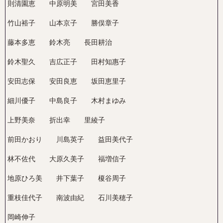
則清園恵 中原明美 宮田美香
竹山裕子 山本京子 勝俣章子
藤本多恵 鈴木亮 長田耕治
鈴木聖久 吉広正子 田村知惠子
安田志保 安田良恵 坂田恵里子
細川優子 中島良子 木村まゆみ
上野美奈 折出幸 里綾子
前田かおり 川島英子 益田美代子
林不佐代 大原久美子 福増信子
地原ひろ美 井下葉子 榎谷周子
重枝佳代子 南波由紀 石川美穂子
岡崎伸子